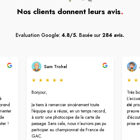
Nos clients donnent leurs avis
.
Evaluation Google:
4.8/5.
Basée sur
284 avis.
Sam Trohel
★
★
★
★
★
★
★
Bonjour,
Très b
à
L’accue
 prend
Je tiens à remercier sincèrement toute
été pri
rienter
l'équipe qui a réussi, en un temps record,
preuve 
 de
à sortir une photocopie de la carte de
d’écout
iter !
passage. Sans cela, nous n'aurions pas pu
prise e
participer au championnat de France de
GAC.