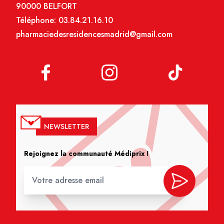
90000 BELFORT
Téléphone:
03.84.21.16.10
pharmaciedesresidencesmadrid@gmail.com
NEWSLETTER
Rejoignez la communauté Médiprix !