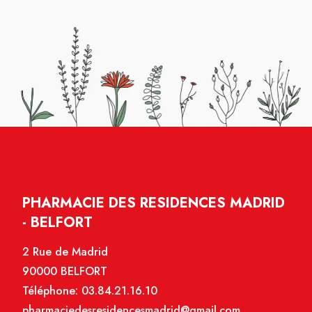
PHARMACIE DES RESIDENCES MADRID
- BELFORT
2 Rue de Madrid
90000 BELFORT
Téléphone:
03.84.21.16.10
pharmaciedesresidencesmadrid@gmail.com