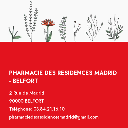
PHARMACIE DES RESIDENCES MADRID
- BELFORT
2 Rue de Madrid
90000 BELFORT
Téléphone:
03.84.21.16.10
pharmaciedesresidencesmadrid@gmail.com