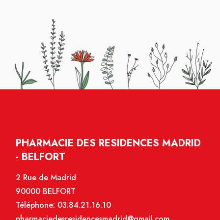
PHARMACIE DES RESIDENCES MADRID
- BELFORT
2 Rue de Madrid
90000 BELFORT
Téléphone:
03.84.21.16.10
pharmaciedesresidencesmadrid@gmail.com