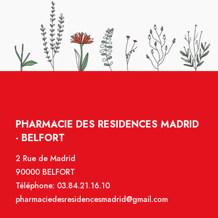
PHARMACIE DES RESIDENCES MADRID
- BELFORT
2 Rue de Madrid
90000 BELFORT
Téléphone:
03.84.21.16.10
pharmaciedesresidencesmadrid@gmail.com