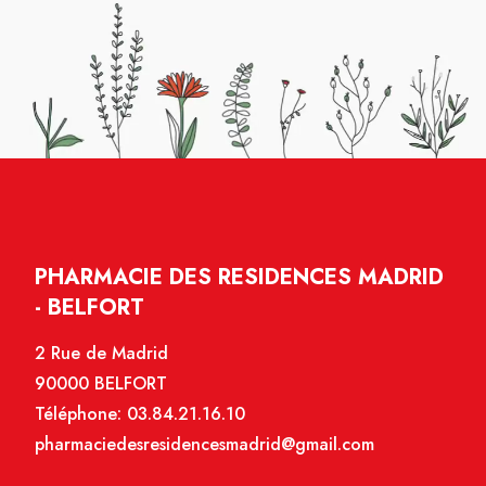
PHARMACIE DES RESIDENCES MADRID
- BELFORT
2 Rue de Madrid
90000 BELFORT
Téléphone:
03.84.21.16.10
pharmaciedesresidencesmadrid@gmail.com